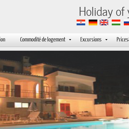
-marija
Holiday of
ion
Commodité de logement
Excursions
Price