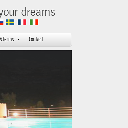
 your dreams
s&Terms
Contact