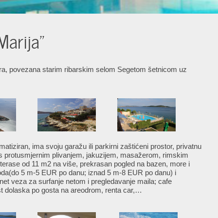
Marija"
ira, povezana starim ribarskim selom Segetom šetnicom uz
atiziran, ima svoju garažu ili parkirni zaštićeni prostor, privatnu
) s protusmjernim plivanjem, jakuzijem, masažerom, rimskim
 terase od 11 m2 na više, prekrasan pogled na bazen, more i
oda(do 5 m-5 EUR po danu; iznad 5 m-8 EUR po danu) i
ternet veza za surfanje netom i pregledavanje maila; cafe
ost dolaska po gosta na areodrom, renta car,…