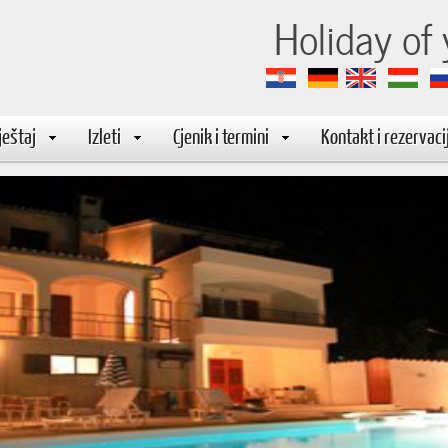
-marija
Holiday of
eštaj
Izleti
Cjenik i termini
Kontakt i rezervaci