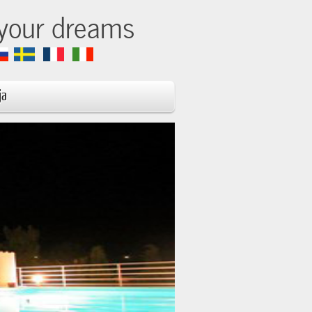
 your dreams
ja