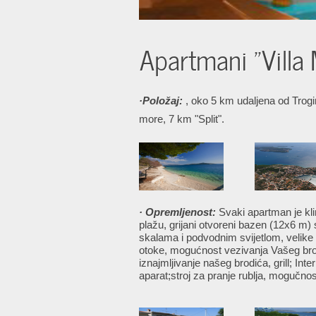
Apartmani "Villa 
·Položaj:
, oko 5 km udaljena od Trog
more, 7 km "Split".
· Opremljenost:
Svaki apartman je klim
plažu, grijani otvoreni bazen (12x6 m
skalama i podvodnim svijetlom, velike
otoke, mogućnost vezivanja Vašeg br
iznajmljivanje našeg brodića, grill; In
aparat;stroj za pranje rublja, mogučn