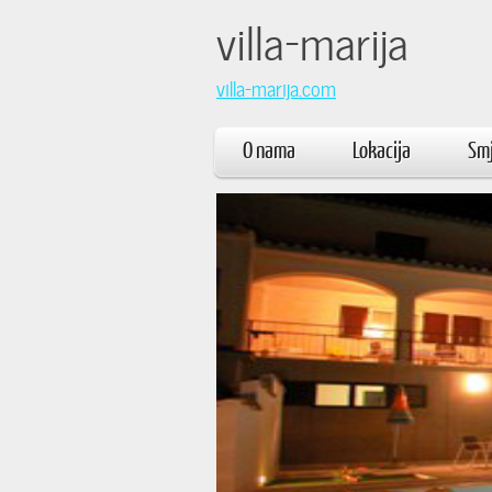
villa
villa-marija.com
O nama
Lokacija
Smj