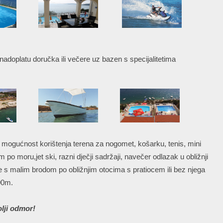
 nadoplatu doručka ili večere uz bazen s specijalitetima
i mogućnost korištenja terena za nogomet, košarku, tenis, mini
m po moru,jet ski, razni dječji sadržaji, navečer odlazak u obližnji
ture s malim brodom po obližnjim otocima s pratiocem ili bez njega
00m.
olji odmor!