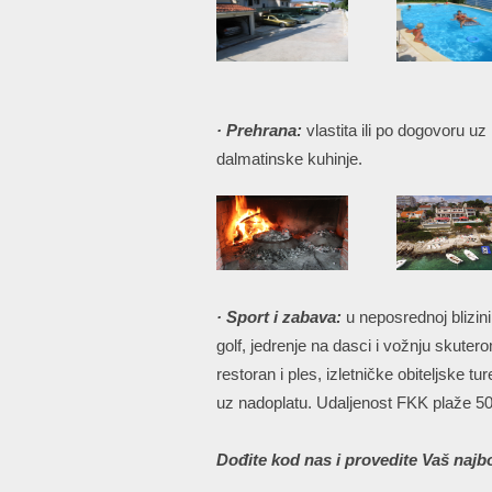
· Prehrana:
vlastita ili po dogovoru uz
dalmatinske kuhinje.
· Sport i zabava:
u neposrednoj blizin
golf, jedrenje na dasci i vožnju skutero
restoran i ples, izletničke obiteljske 
uz nadoplatu. Udaljenost FKK plaže 5
Dođite kod nas i provedite Vaš najb